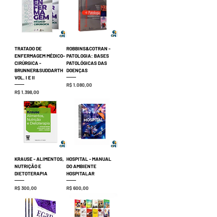
TRATADO DE
ROBBINS&COTRAN -
ENFERMAGEM MÉDICO-
PATOLOGIA: BASES
CIRÚRGICA -
PATOLÓGICAS DAS
BRUNNER&SUDDARTH
DOENÇAS
VOL. I E II
Preço
R$ 1.080,00
Preço
R$ 1.398,00
KRAUSE - ALIMENTOS,
HOSPITAL - MANUAL
NUTRIÇÃO E
DO AMBIENTE
DIETOTERAPIA
HOSPITALAR
Preço
Preço
R$ 300,00
R$ 600,00