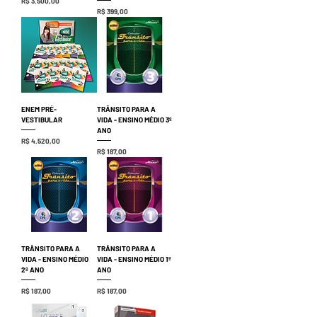
Preço
R$ 3.500,00
Preço
R$ 399,00
ENEM PRÉ-
TRÂNSITO PARA A
VESTIBULAR
VIDA - ENSINO MÉDIO 3º
ANO
Preço
R$ 4.520,00
Preço
R$ 187,00
TRÂNSITO PARA A
TRÂNSITO PARA A
VIDA - ENSINO MÉDIO
VIDA - ENSINO MÉDIO 1º
2º ANO
ANO
Preço
Preço
R$ 187,00
R$ 187,00