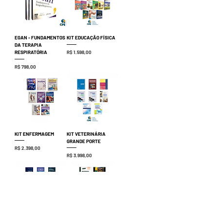
EGAN - FUNDAMENTOS
KIT EDUCAÇÃO FÍSICA
DA TERAPIA
Preço
R$ 1.598,00
RESPIRATÓRIA
Preço
R$ 798,00
KIT ENFERMAGEM
KIT VETERINÁRIA
GRANDE PORTE
Preço
R$ 2.398,00
Preço
R$ 3.998,00